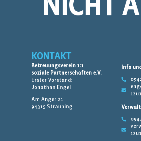
NICHT A
KONTAKT
Betreuungsverein 1:1
Info un
soziale Partnerschaften e.V.
0942
Erster Vorstand:
eng
Jonathan Engel
1zu
Am Anger 21
94315 Straubing
Verwal
0942
ver
1zu