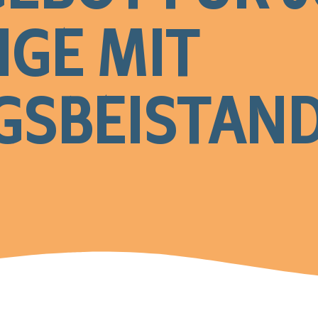
IGE MIT
GS­BEISTAN