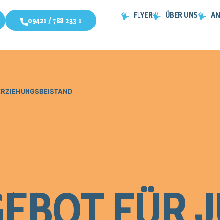
FLYER
ÜBER UNS
AN
09421 / 788 233 1
ERZIEHUNGS­BEISTAND
BOT FÜR 