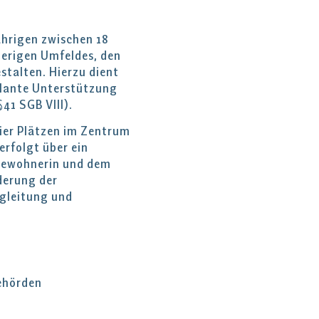
hrigen zwischen 18
herigen Umfeldes, den
stalten. Hierzu dient
ulante Unterstützung
41 SGB VIII).
ier Plätzen im Zentrum
rfolgt über ein
Bewohnerin und dem
rderung der
gleitung und
ehörden