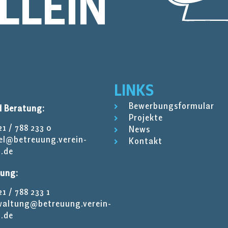
LLEIN
LINKS
Bewerbungsformular
d Beratung:
Projekte
1 / 788 233 0
News
el@betreuung.verein-
Kontakt
1.de
tung:
1 / 788 233 1
waltung@betreuung.verein-
1.de