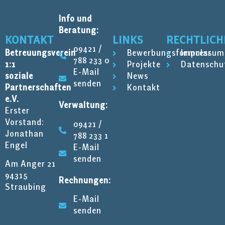
Info und
Beratung:
KONTAKT
LINKS
RECHTLICH
09421 /
Betreuungsverein
Bewerbungsformular
Impressum
788 233 0
1:1
Projekte
Datenschu
E-Mail
soziale
News
senden
Partnerschaften
Kontakt
e.V.
Verwaltung:
Erster
Vorstand:
09421 /
Jonathan
788 233 1
Engel
E-Mail
senden
Am Anger 21
94315
Rechnungen:
Straubing
E-Mail
senden